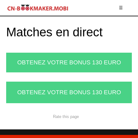
☰
P
Matches en direct
A
R
I
O
N
OBTENEZ VOTRE BONUS 130 EURO
S
S
U
R
L
OBTENEZ VOTRE BONUS 130 EURO
E
S
P
O
Rate this page
R
T
A